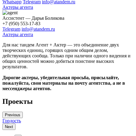
Whatsapp
Telegram
info@atandem.ru
Актеры агента
Ассистент — Дарья Боликова
+7 (950) 553-17-83
Telegram
info@atandem.ru
Актеры агента
Для нас тандем Агент + Актер — это объединение двух
творческих единиц, горящих одним общим делом,
действующих сообща. Только при наличии одного видения и
общих ценностей можно добиться поистине высоких
результатов.
Дорогие актеры, убедительная просьба, присылайте,
пожалуйста, свои материалы на почту агентства, а не в
мессенджеры агентов.
Проекты
Previous
Гордость
К
Next