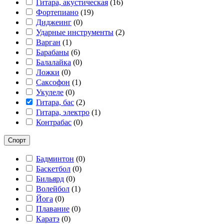
Гитара, акустическая
(
16
)
Фортепиано
(
19
)
Диджеинг
(
0
)
Ударные инструменты
(
2
)
Варган
(
1
)
Барабаны
(
6
)
Балалайка
(
0
)
Ложки
(
0
)
Саксофон
(
1
)
Укулеле
(
0
)
Гитара, бас
(
2
)
Гитара, электро
(
1
)
Контрабас
(
0
)
Спорт
Бадминтон
(
0
)
Баскетбол
(
0
)
Бильярд
(
0
)
Волейбол
(
1
)
Йога
(
0
)
Плавание
(
0
)
Каратэ
(
0
)