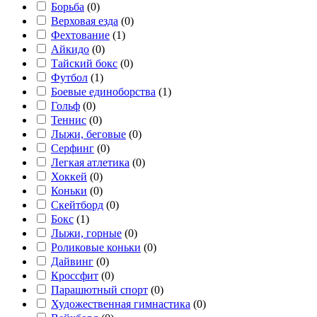
Борьба
(
0
)
Верховая езда
(
0
)
Фехтование
(
1
)
Айкидо
(
0
)
Тайский бокс
(
0
)
Футбол
(
1
)
Боевые единоборства
(
1
)
Гольф
(
0
)
Теннис
(
0
)
Лыжи, беговые
(
0
)
Серфинг
(
0
)
Легкая атлетика
(
0
)
Хоккей
(
0
)
Коньки
(
0
)
Скейтборд
(
0
)
Бокс
(
1
)
Лыжи, горные
(
0
)
Роликовые коньки
(
0
)
Дайвинг
(
0
)
Кроссфит
(
0
)
Парашютный спорт
(
0
)
Художественная гимнастика
(
0
)