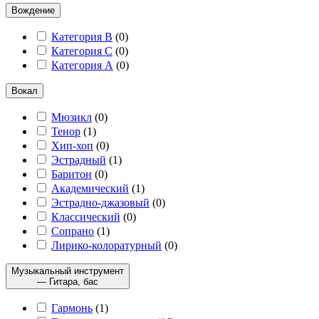
Вождение
Категория B
(
0
)
Категория C
(
0
)
Категория А
(
0
)
Вокал
Мюзикл
(
0
)
Тенор
(
1
)
Хип-хоп
(
0
)
Эстрадный
(
1
)
Баритон
(
0
)
Академический
(
1
)
Эстрадно-джазовый
(
0
)
Классический
(
0
)
Сопрано
(
1
)
Лирико-колоратурный
(
0
)
Музыкальный инструмент
— Гитара, бас
Гармонь
(
1
)