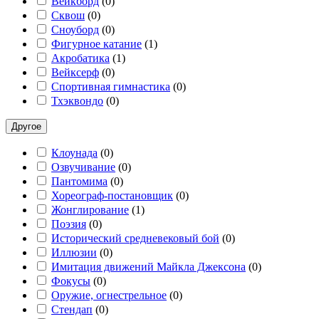
Вейкборд
(
0
)
Сквош
(
0
)
Сноуборд
(
0
)
Фигурное катание
(
1
)
Акробатика
(
1
)
Вейксерф
(
0
)
Спортивная гимнастика
(
0
)
Тхэквондо
(
0
)
Другое
Клоунада
(
0
)
Озвучивание
(
0
)
Пантомима
(
0
)
Хореограф-постановщик
(
0
)
Жонглирование
(
1
)
Поэзия
(
0
)
Исторический средневековый бой
(
0
)
Иллюзии
(
0
)
Имитация движений Майкла Джексона
(
0
)
Фокусы
(
0
)
Оружие, огнестрельное
(
0
)
Стендап
(
0
)