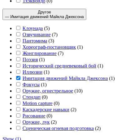
Тхэквондо
(
0
)
Другое
— Имитация движений Майкла Джексона
Клоунада
(
5
)
Озвучивание
(
7
)
Пантомима
(
3
)
Хореограф-постановщик
(
1
)
Жонглирование
(
7
)
Поэзия
(
1
)
Исторический средневековый бой
(
1
)
Иллюзии
(
1
)
Имитация движений Майкла Джексона
(
1
)
Фокусы
(
1
)
Оружие, огнестрельное
(
10
)
Стендап
(
0
)
Motion capture
(
0
)
Каскадерские навыки
(
2
)
Рисование
(
0
)
Оружие, лук
(
2
)
Сценическая огневая подготовка
(
2
)
Show
(
1
)