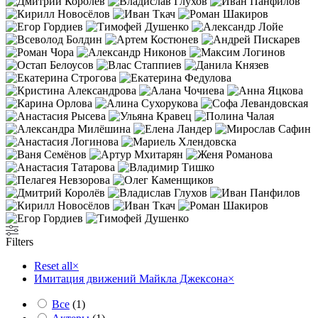
Filters
Reset all
×
Имитация движений Майкла Джексона
×
Все
(
1
)