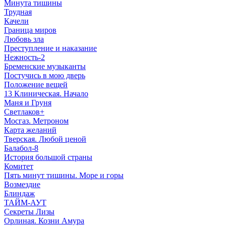
Минута тишины
Трудная
Качели
Граница миров
Любовь зла
Преступление и наказание
Нежность-2
Бременские музыканты
Постучись в мою дверь
Положение вещей
13 Клиническая. Начало
Маня и Груня
Светлаков+
Мосгаз. Метроном
Карта желаний
Тверская. Любой ценой
Балабол-8
История большой страны
Комитет
Пять минут тишины. Море и горы
Возмездие
Блиндаж
ТАЙМ-АУТ
Секреты Лизы
Орлиная. Козни Амура