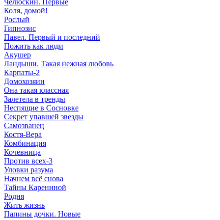
Челюскин. Первые
Коля, домой!
Рослый
Гипнозис
Павел. Первый и последний
Пожить как люди
Акушер
Ландыши. Такая нежная любовь
Карпаты-2
Домохозяин
Она такая классная
Залетела в тренды
Неспящие в Сосновке
Секрет упавшей звезды
Самозванец
Костя-Вера
Комбинация
Кочевница
Против всех-3
Уловки разума
Начнем всё снова
Тайны Карениной
Родня
Жить жизнь
Папины дочки. Новые