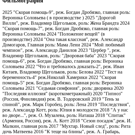
Фильмография
2025 "Скорая помощь-9", реж. Богдан Дробязко, главная роль:
Вероника Соловьева ( в производстве )
2025 "Дорогой
Вилли", реж. Владимир Щегольков, роль: Жена Брандта
2024
"Скорая помощь-7", реж. Богдан Дробязко, главная роль:
Вероника Соловьева
2024 "Положение вещей" (в
производстве)
2024 "Она такая классная", реж. Александр
Домогаров, Главная роль: Мама Лени
2024 "Мой любимый
чемпион", реж. Александр Данилов
2023 "Цербер ", реж.
Владимир Щегольков, роль: "Дворовая баба"
2023 "Скорая
помощь-6", реж. Богдан Дробязко, главная роль: Вероника
Соловьева
2022 "Что и требовалось доказать-2", реж. Иван
Китаев, Владимир Щегольков, роль: Белова
2022 "Тест на
беременность-4" реж.Николай Хамерики
2022 "Скорая
помощь-5" реж. Богдан Дробязко, главная роль: Вероника
Соловьева
2021 "Седьмая симфония", роль: дворянка
2020
"Последняя иллюзия" (короткометражный)
2020 "Гипноз"
(Россия, Финляндия) реж. В. Тодоровский
2019 "Тень за
спиной", реж. Марк Горобец, роль: Лена
2019 "Последствия",
реж. Александр Котт, роль: Юлия в молодости
2018 "А у нас
во дворе...", реж. О. Музалева, роль: Наташа
2018 "Спитак"
(Армения, Россия), реж. А. Котт
2018 "Сезон посадок",реж. И.
Малкин, главная роль
2017 "Мухтар. Новый след", роль: Рита
дочь Матвеева
2016 "К теще на блины", реж. А. Грабарь,