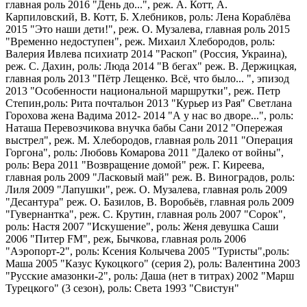
главная роль
2016 "День до...", реж. А. Котт, А.
Карпиловский, В. Котт, Б. Хлебников, роль: Лена Кораблёва
2015 "Это наши дети!", реж. О. Музалева, главная роль
2015
"Временно недоступен", реж. Михаил Хлебородов, роль:
Валерия Ивлева психиатр
2014 "Раскоп" (Россия, Украина),
реж. С. Дахин, роль: Люда
2014 "В бегах" реж. В. Держицкая,
главная роль
2013 "Пётр Лещенко. Всё, что было... ", эпизод
2013 "Особенности национальной маршрутки", реж. Петр
Степин,роль: Рита почтальон
2013 "Курьер из Рая" Светлана
Горохова жена Вадима
2012- 2014 "А у нас во дворе...", роль:
Наташа Перевозчикова внучка бабы Сани
2012 "Опережая
выстрел", реж. М. Хлебородов, главная роль
2011 "Операция
Горгона", роль: Любовь Комарова
2011 "Далеко от войны",
роль: Вера
2011 "Возвращение домой" реж. Г. Киреева,
главная роль
2009 "Ласковый май" реж. В. Виноградов, роль:
Лиля
2009 "Лапушки", реж. О. Музалева, главная роль
2009
"Десантура" реж. О. Базилов, В. Воробьёв, главная роль
2009
"Гувернантка", реж. С. Крутин, главная роль
2007 "Сорок",
роль: Настя
2007 "Искушение", роль: Женя девушка Саши
2006 "Питер FM", реж, Бычкова, главная роль
2006
"Аэропорт-2", роль: Ксения Колычева
2005 "Туристы",роль:
Маша
2005 "Казус Кукоцкого" (серия 2), роль: Валентина
2003
"Русские амазонки-2", роль: Даша (нет в титрах)
2002 "Марш
Турецкого" (3 сезон), роль: Света
1993 "Свистун"